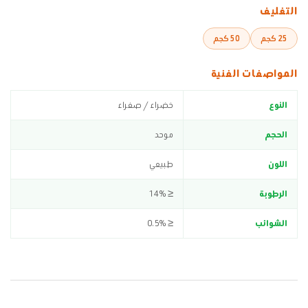
التغليف
25 كجم
50 كجم
المواصفات الفنية
النوع
خضراء / صفراء
الحجم
موحد
اللون
طبيعي
الرطوبة
≤ 14%
الشوائب
≤ 0.5%