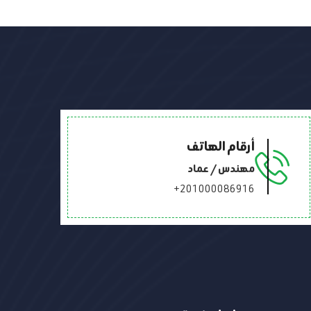
أرقام الهاتف
مهندس / عماد
+201000086916