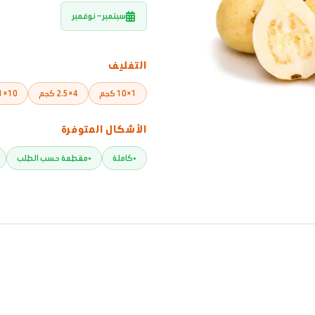
سبتمبر – نوفمبر
التغليف
1×10 كجم
4×2.5 كجم
10×1 كجم
الأشكال المتوفرة
كاملة
مقطعة حسب الطلب