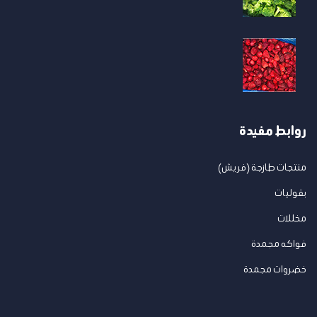
روابط مفيدة
منتجات طازجة (فريش)
بقوليات
مخللات
فواكه مجمدة
خضروات مجمدة