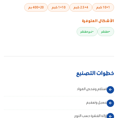
1×10 كجم
4×2.5 كجم
10×1 كجم
20×400 جم
الأشكال المتوفرة
مقشر
غير مقشر
خطوات التصنيع
استلام وفحص المواد
غسيل وتعقيم
إزالة القشرة حسب النوع