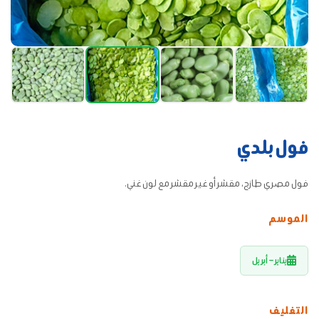
فول بلدي
فول مصري طازج، مقشر أو غير مقشر مع لون غني.
الموسم
يناير – أبريل
التغليف