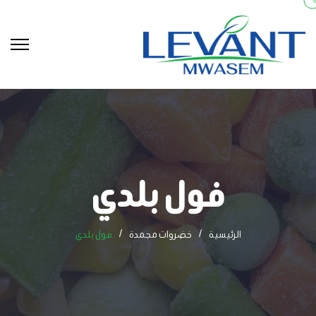
فول بلدي
الرئيسية
خضروات مجمدة
فول بلدي