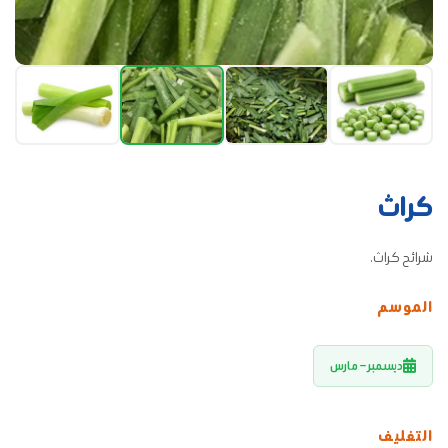
كراث
شرائح كراث.
الموسم
ديسمبر – مارس
التغليف