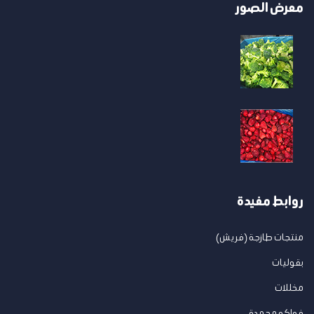
معرض الصور
روابط مفيدة
منتجات طازجة (فريش)
بقوليات
مخللات
فواكه مجمدة