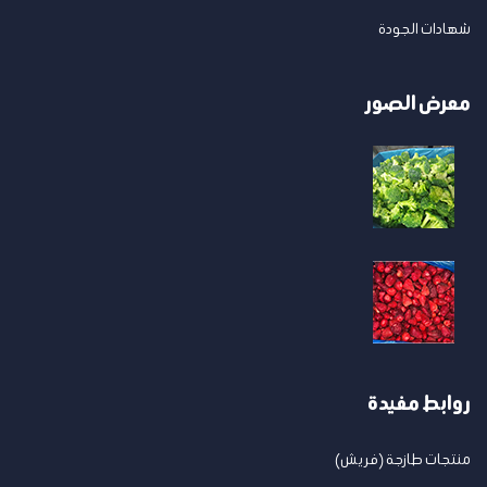
شهادات الجودة
معرض الصور
روابط مفيدة
منتجات طازجة (فريش)