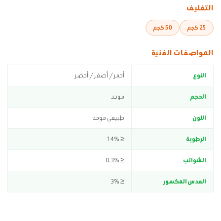
التغليف
25 كجم
50 كجم
المواصفات الفنية
النوع
أحمر / أصفر / أخضر
الحجم
موحد
اللون
طبيعي موحد
الرطوبة
≤ 14%
الشوائب
≤ 0.3%
العدس المكسور
≤ 3%