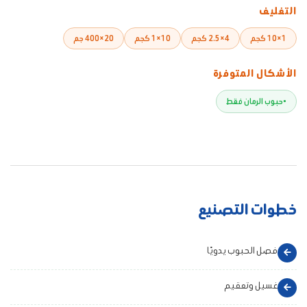
التغليف
1×10 كجم
4×2.5 كجم
10×1 كجم
20×400 جم
الأشكال المتوفرة
حبوب الرمان فقط
خطوات التصنيع
فصل الحبوب يدويًا
غسيل وتعقيم