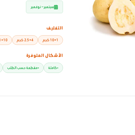
سبتمبر – نوفمبر
التغليف
1×10 كجم
4×2.5 كجم
10×1 كجم
الأشكال المتوفرة
كاملة
مقطعة حسب الطلب