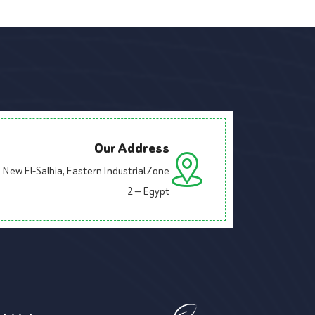
Our Address
New El-Salhia, Eastern Industrial Zone
2 — Egypt