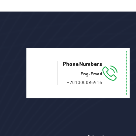
Phone Numbers
Eng. Emad
+201000086916