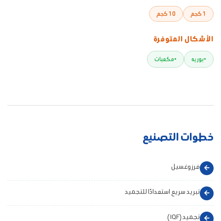
1 كجم
10 كجم
الأشكال المتوفرة
بوريه
مكعبات
خطوات التصنيع
فرز وغسيل
تبريد سريع استعدادًا للتجميد
تجميد (IQF)