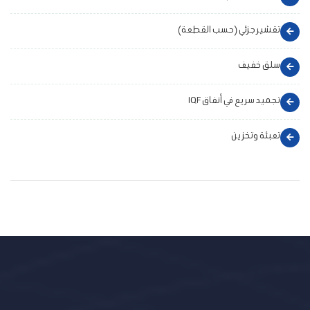
تقشير جزئي (حسب القطعة)
سلق خفيف
تجميد سريع في أنفاق IQF
تعبئة وتخزين