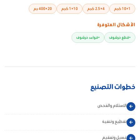
1×10 كجم
4×2.5 كجم
10×1 كجم
20×400 جم
الأشكال المتوفرة
قطع خرشوف
قواعد خرشوف
خطوات التصنيع
الاستلام والفحص
تقطيع وتنقية
غسيل وتعقيم