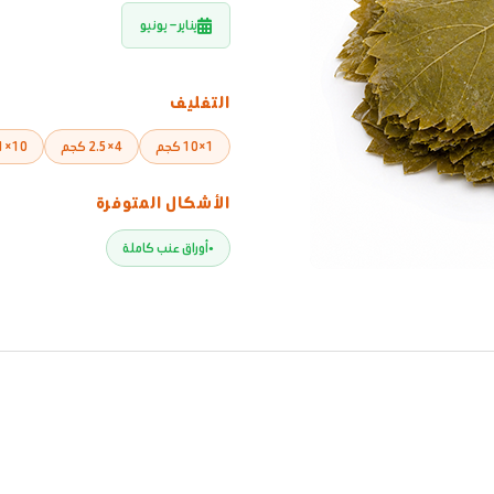
يناير – يونيو
التغليف
1×10 كجم
4×2.5 كجم
10×1 كجم
الأشكال المتوفرة
أوراق عنب كاملة