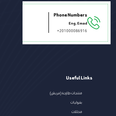
Phone Numbers
Eng. Emad
+201000086916
Useful Links
منتجات طازجة (فريش)
بقوليات
مخللات