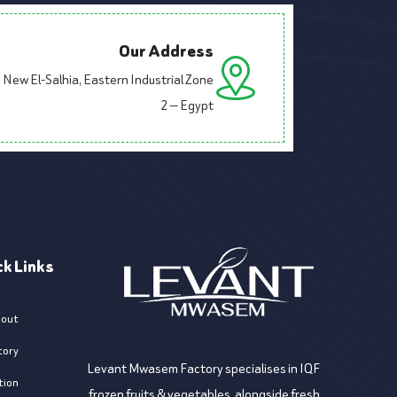
Our Address
New El-Salhia, Eastern Industrial Zone
2 — Egypt
ck Links
out
tory
Levant Mwasem Factory specialises in IQF
tion
frozen fruits & vegetables, alongside fresh