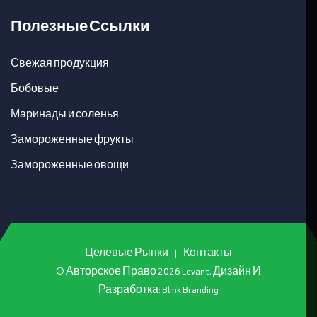
Полезные Ссылки
Свежая продукция
Бобовые
Маринады и соленья
Замороженные фрукты
Замороженные овощи
Целевые Рынки
|
Контакты
© Авторское Право
2026
Levant. Дизайн И
Разработка:
Blink Branding