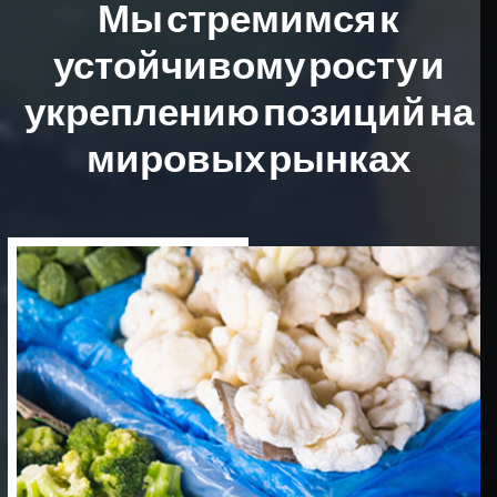
Мы стремимся к
устойчивому росту
и
укреплению позиций на
мировых рынках