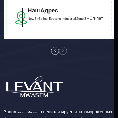
Наш Адрес
New El-Salhia, Eastern Industrial Zone 2 — Египет
Завод Levant Mwasem специализируется на замороженных