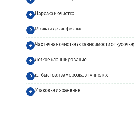
Нарезка и очистка
Мойка и дезинфекция
Частичная очистка (в зависимости от кусочка)
Лёгкое бланширование
IQF быстрая заморозка в туннелях
Упаковка и хранение