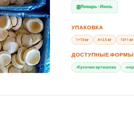
Январь – Июнь
УПАКОВКА
1×10 кг
4×2.5 кг
10×1 кг
ДОСТУПНЫЕ ФОРМЫ
Кусочки артишока
сер