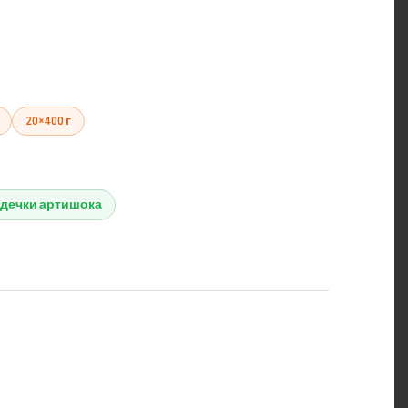
20×400 г
дечки артишока