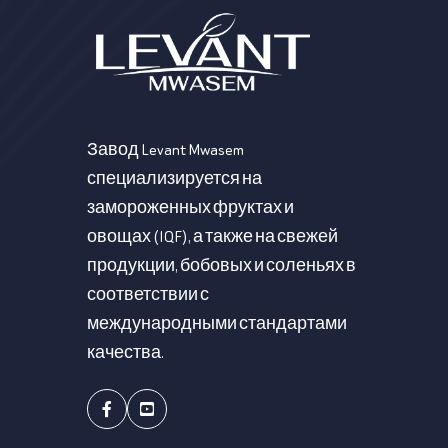
Завод Levant Mwasem
специализируется на
замороженных фруктах и
овощах (IQF), а также на свежей
продукции, бобовых и соленьях в
соответствии с
международными стандартами
качества.
Facebook
Youtube