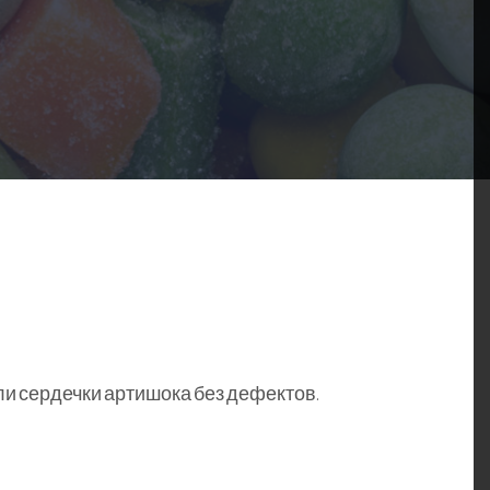
ли сердечки артишока без дефектов.