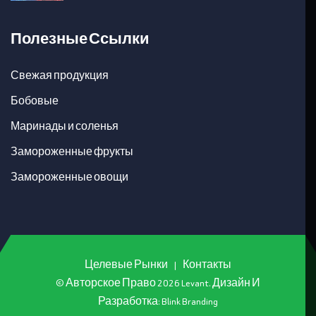
Полезные Ссылки
Свежая продукция
Бобовые
Маринады и соленья
Замороженные фрукты
Замороженные овощи
Целевые Рынки
|
Контакты
© Авторское Право
2026
Levant. Дизайн И
Разработка:
Blink Branding