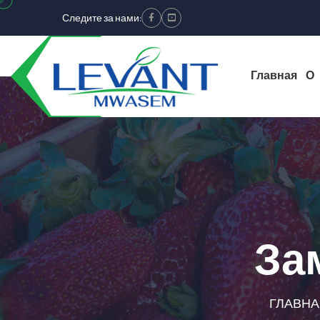
Следите за нами:
Facebook
Youtube
Главная
О
За
ГЛАВН