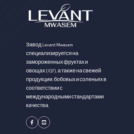
Завод Levant Mwasem
специализируется на
замороженных фруктах и
овощах (IQF), а также на свежей
продукции, бобовых и соленьях в
соответствии с
международными стандартами
качества.
Facebook
Youtube