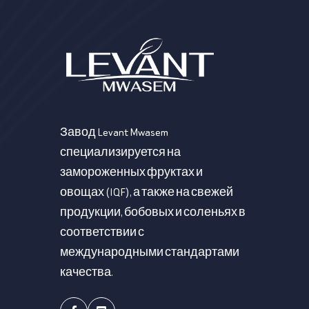
Завод Levant Mwasem
специализируется на
замороженных фруктах и
овощах (IQF), а также на свежей
продукции, бобовых и соленьях в
соответствии с
международными стандартами
качества.