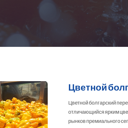
Цветной бол
Цветной болгарский перец
отличающийся ярким цвет
рынков премиального сег