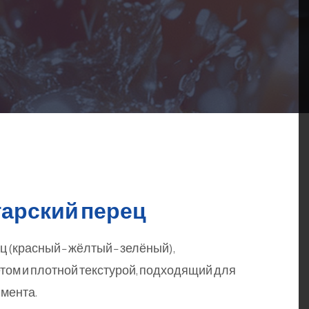
гарский перец
 (красный – жёлтый – зелёный),
ом и плотной текстурой, подходящий для
мента.